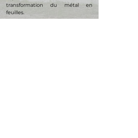
transformation du métal en
feuilles.
Nos valeurs
Un service à la carte pour
répondre à vos besoins.
Une communication régulière
tout au long du projet.
Des délais de livraison
inférieur à la compétition.
Le respect de nos